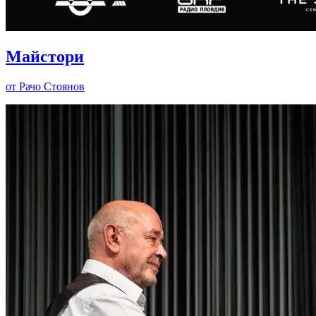
Майстори
от Рачо Стоянов