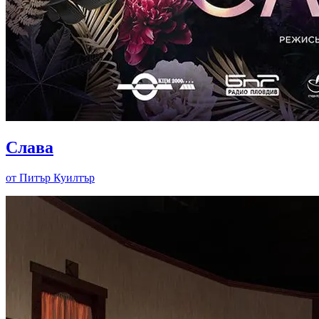
Слава
от Питър Куилтър