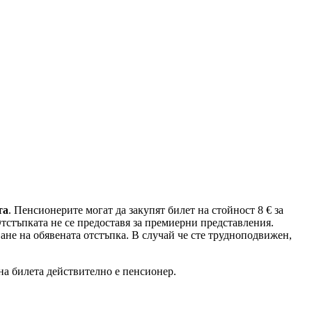
та
. Пенсионерите могат да закупят билет на стойност 8 € за
тстъпката не се предоставя за премиерни представления.
ане на обявената отстъпка. В случай че сте трудноподвижен,
на билета действително е пенсионер.