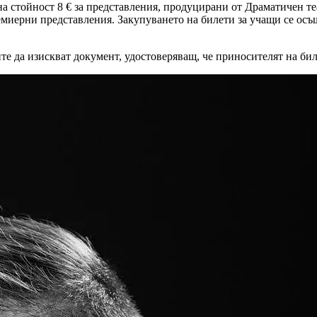
на стойност 8 € за представления, продуцирани от Драматичен теа
ремиерни представления. Закупуването на билети за учащи се ос
ите да изискват документ, удостоверяващ, че приносителят на бил