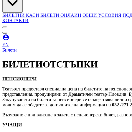
БИЛЕТНИ КАСИ
БИЛЕТИ ОНЛАЙН
ОБЩИ УСЛОВИЯ
ПОД
КОНТАКТИ
EN
Билети
БИЛЕТИ
ОТСТЪПКИ
ПЕНСИОНЕРИ
Театърът предоставя специална цена на билетите на пенсионер
представления, продуцирани от Драматичен театър-Пловдив. Бро
Закупуването на билети за пенсионери се осъществява лично ср
молим да се обадите за допълнителна информация на
032 /271 
Възможно е при влизане в залата с пенсионерски билет, разпор
УЧАЩИ