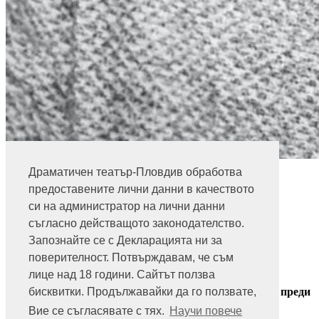
Стилиян Стоянов
Драматичен театър-Пловдив обработва
Информация за билети
предоставените лични данни в качеството
си на администратор на лични данни
032 271 271
съгласно действащото законодателство.
Запознайте се с Декларацията ни за
Билетна каса - театър
ул. "Княз Александър I" 38
поверителност. Потвърждавам, че съм
Пловдив 4000
лице над 18 години. Сайтът ползва
032 271 271
бисквитки. Продължавайки да го ползвате,
Получавайте новини и специални оферти от театъра преди
всички:
Вие се съгласявате с тях.
Научи повече