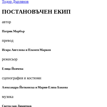
Тодор Дърлянов
ПОСТАНОВЪЧЕН ЕКИП
автор
Патрик Марбър
превод
Искра Ангелова и Пламен Марков
режисьор
Елица Йовчева
сценография и костюми
Александра Йотковска и Мария-Елиза Бакова
музика
Светослав Димитров