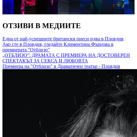
ОТЗИВИ В МЕДИИТЕ
Една от най-успешните британски пиеси идва в Пловдив
Ако сте в Пловдив, гледайте Климентина Фърцова в
премиерата "Отблизо"
„ОТБЛИЗО”: ДРАМАТА С ПРЕМИЕРА НА ДОСТОВЕРЕН
СПЕКТАКЪЛ ЗА СЕКСА И ЛЮБОВТА
Премиера на "Отблизо" в Драматичен театър - Пловдив