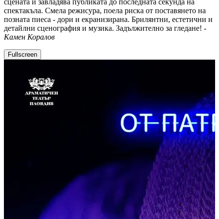
сцената и завладява публиката до последната секунда на
спектакъла. Смела режисура, поела риска от поставянето на
позната пиеса - дори и екранизирана. Брилянтни, естетични и
детайлни сценография и музика. Задължително за гледане! -
Камен Коралов
Fullscreen