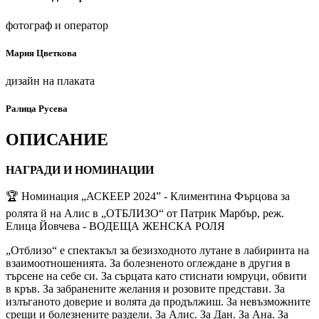
фотограф и оператор
Мария Цветкова
дизайн на плаката
Ралица Русева
ОПИСАНИЕ
НАГРАДИ И НОМИНАЦИИ
🏆 Номинация „АСКЕЕР 2024” - Климентина Фърцова за
ролята й на Алис в „ОТБЛИЗО“ от Патрик Марбър, реж.
Елица Йовчева - ВОДЕЩА ЖЕНСКА РОЛЯ
„Отблизо“ е спектакъл за безизходното лутане в лабиринта на
взаимоотношенията. За болезненото оглеждане в другия в
търсене на себе си. За сърцата като стиснати юмруци, обвити
в кръв. За забранените желания и розовите представи. За
излъганото доверие и волята да продължиш. За невъзможните
срещи и болезнените раздели. За Алис. За Дан. За Ана. За