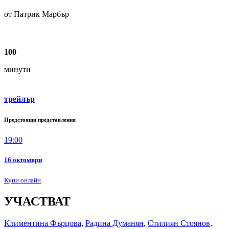
от Патрик Марбър
100
минути
трейлър
Предстоящи представления
19:00
16 октомври
Купи онлайн
УЧАСТВАТ
Климентина Фърцова
,
Радина Думанян
,
Стилиян Стоянов
,