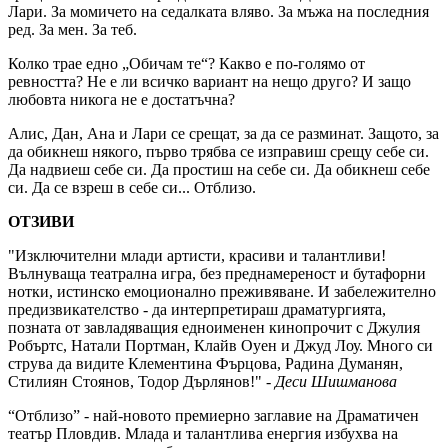
Лари. За момичето на седалката вляво. За мъжа на последния
ред. За мен. За теб.
Колко трае едно „Обичам те“? Какво е по-голямо от
ревността? Не е ли всичко вариант на нещо друго? И защо
любовта никога не е достатъчна?
Алис, Дан, Ана и Лари се срещат, за да се разминат. Защото, за
да обикнеш някого, първо трябва се изправиш срещу себе си.
Да надвиеш себе си. Да простиш на себе си. Да обикнеш себе
си. Да се взреш в себе си... Отблизо.
ОТЗИВИ
"Изключителни млади артисти, красиви и талантливи!
Вълнуваща театрална игра, без преднамереност и бутафорни
нотки, истинско емоционално преживяване. И забележително
предизвикателство - да интерпретираш драматургията,
позната от завладяващия едноименен кинопрочит с Джулия
Робъртс, Натали Портман, Клайв Оуен и Джуд Лоу. Много си
струва да видите Клементина Фърцова, Радина Думанян,
Стилиян Стоянов, Тодор Дърлянов!" -
Деси Шишманова
“Отблизо” - най-новото премиерно заглавие на Драматичен
театър Пловдив. Млада и талантлива енергия избухва на