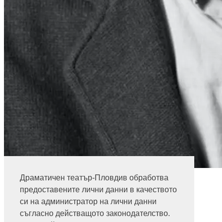
Тодор Дърлянов
Драматичен театър-Пловдив обработва
Информация за билети
предоставените лични данни в качеството
си на администратор на лични данни
032 271 271
съгласно действащото законодателство.