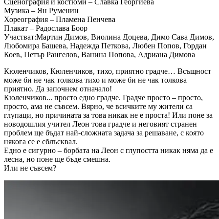
Сценография и костюми – Славка Георгиева
Музика – Ян Руменин
Хореография – Пламена Пенчева
Плакат – Радослава Боор
Участват:Мартин Димов, Виолина Доцева, Димо Сава Димов,
Любомира Башева, Надежда Петкова, Любен Попов, Гордан
Коев, Петър Рангелов, Ванина Попова, Адриана Димова
Кюленчиков, Кюленчиков, тихо, приятно градче… Всъщност
може би не чак толкова тихо и може би не чак толкова
приятно. Да започнем отначало!
Кюленчиков... просто едно градче. Градче просто – просто,
просто, ама не съвсем. Вярно, че всичките му жители са
глупаци, но причината за това никак не е проста! Или поне за
новодошлия учител Леон това градче и неговият странен
проблем ще бъдат най-сложната задача за решаване, с която
някога се е сблъсквал.
Едно е сигурно – борбата на Леон с глупостта никак няма да е
лесна, но поне ще бъде смешна.
Или не съвсем?