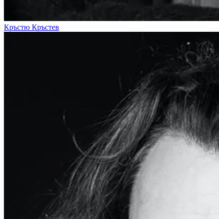
Кръстю Кръстев