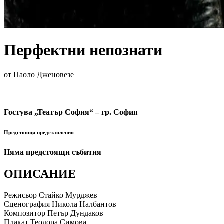
Перфектни непознати
от Паоло Дженовезе
Гостува „Театър София“ – гр. София
Предстоящи представления
Няма предстоящи събития
ОПИСАНИЕ
Режисьор Стайко Мурджев
Сценография Никола Налбантов
Композитор Петър Дундаков
Плакат Теодора Симова