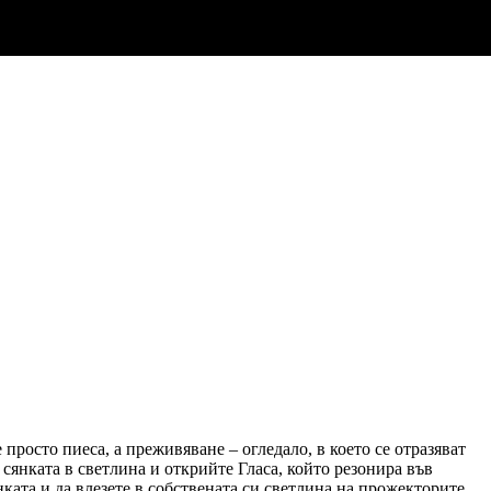
 просто пиеса, а преживяване – огледало, в което се отразяват
 сянката в светлина и открийте Гласа, който резонира във
ката и да влезете в собствената си светлина на прожекторите.