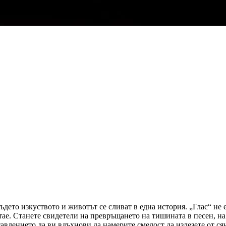
ъдето изкуството и животът се сливат в една история. „Глас“ не е
тае. Станете свидетели на превръщането на тишината в песен, на
авлението да ви вдъхнови да намерите смелост да излезете от сян