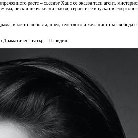
апрежението расте – съседът Ханс се оказва таен агент, мистери
мама, риск и неочаквани съюзи, героите се впускат в смъртоносн
рама, в която любовта, предателството и желанието за свобода с
 на Драматичен театър – Пловдив