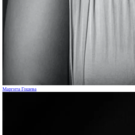
Маргита Гошева