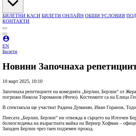
БИЛЕТНИ КАСИ
БИЛЕТИ ОНЛАЙН
ОБЩИ УСЛОВИЯ
ПОД
КОНТАКТИ
EN
Билети
Новини
Започнаха репетициит
10
март
2025
,
10:10
Започнаха репетициите на комедията „Берлин, Берлин“ от Жера
погрижи Никола Тороманов (Фичо). Костюмите са на Елица Гео
В спектакъла ще участват Радина Думанян, Иван Горанов, Тод
Пиесата „Берлин, Берлин“ ни отвежда в сърцето на Източен Берл
болногледачка на възрастната майка на Вернер Хофман – офице
Западен Берлин чрез таен подземен проход.