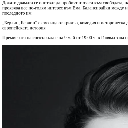
Докато двамата се опитват да пробият пътя си към свободата, н
проявява все по-голям интерес към Ема. Балансирайки между из
последното им.
„Берлин, Берлин“ е смесица от трилър, комедия и историческа д
европейската история.
Премиерата на спектакъла е на 9 май от 19:00 ч. в Голяма зала