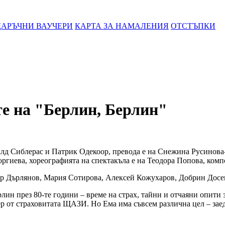
АРЪЧНИ ВАУЧЕРИ
КАРТА ЗА НАМАЛЕНИЯ
ОТСТЪПКИ
е на "Берлин, Берлин"
лд Сиблерас и Патрик Одекоор, превода е на Снежина Русинова-З
ргиева, хореографията на спектакъла е на Теодора Попова, ком
ор Дърлянов, Мария Сотирова, Алексей Кожухаров, Добрин Досе
ин през 80-те години – време на страх, тайни и отчаяни опити з
р от страховитата ЩАЗИ. Но Ема има съвсем различна цел – заед