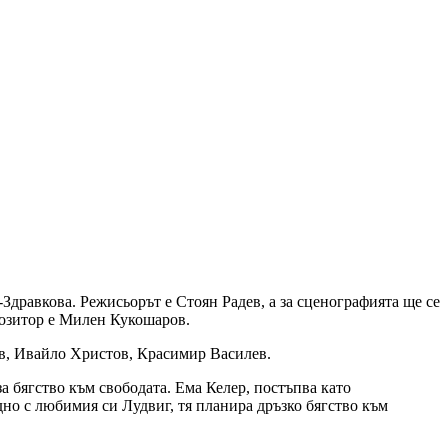
дравкова. Режисьорът е Стоян Радев, а за сценографията ще се
позитор е Милен Кукошаров.
в, Ивайло Христов, Красимир Василев.
а бягство към свободата. Ема Келер, постъпва като
но с любимия си Лудвиг, тя планира дръзко бягство към