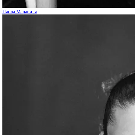
Паола Маравиля