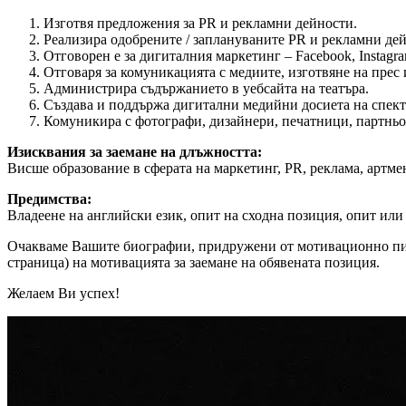
Изготвя предложения за PR и рекламни дейности.
Реализира одобрените / заплануваните PR и рекламни де
Отговорен е за дигиталния маркетинг – Facebook, Instagr
Отговаря за комуникацията с медиите, изготвяне на пре
Администрира съдържанието в уебсайта на театъра.
Създава и поддържа дигитални медийни досиета на спекта
Комуникира с фотографи, дизайнери, печатници, партньо
Изисквания за заемане на длъжността:
Висше образование в сферата на маркетинг, PR, реклама, артм
Предимства:
Владеене на английски език, опит на сходна позиция, опит ил
Очакваме Вашите биографии, придружени от мотивационно писмо
страница) на мотивацията за заемане на обявената позиция.
Желаем Ви успех!