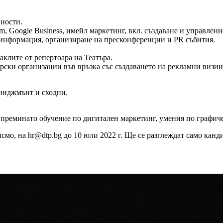
йности.
am, Google Business, имейл маркетинг, вкл. създаване и управле
с информация, организиране на пресконференции и PR събития.
клите от репертоара на Театъра.
рски организации във връзка със създаването на рекламни визии
ениджмънт и сходни.
и преминато обучение по дигитален маркетинг, умения по графич
, на hr@dtp.bg до 10 юли 2022 г. Ще се разглеждат само канди