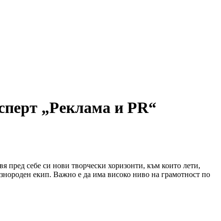
ксперт „Реклама и PR“
я пред себе си нови творчески хоризонти, към които лети,
разнороден екип. Важно е да има високо ниво на грамотност по