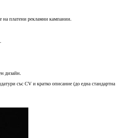
ние на платени рекламни кампании.
.
ен дизайн.
датури със CV и кратко описание (до една стандартна