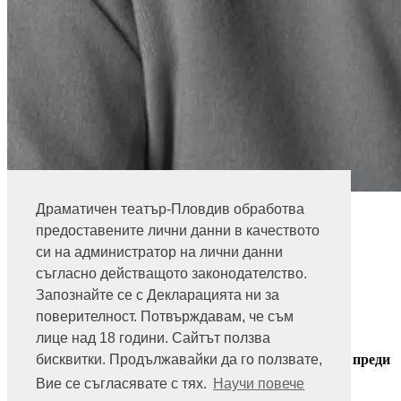
Стоян Сърданов
Драматичен театър-Пловдив обработва
Информация за билети
предоставените лични данни в качеството
си на администратор на лични данни
032 271 271
съгласно действащото законодателство.
Билетна каса - театър
Запознайте се с Декларацията ни за
ул. "Княз Александър I" 38
поверителност. Потвърждавам, че съм
Пловдив 4000
лице над 18 години. Сайтът ползва
032 271 271
Получавайте новини и специални оферти от театъра преди
бисквитки. Продължавайки да го ползвате,
всички:
Вие се съгласявате с тях.
Научи повече