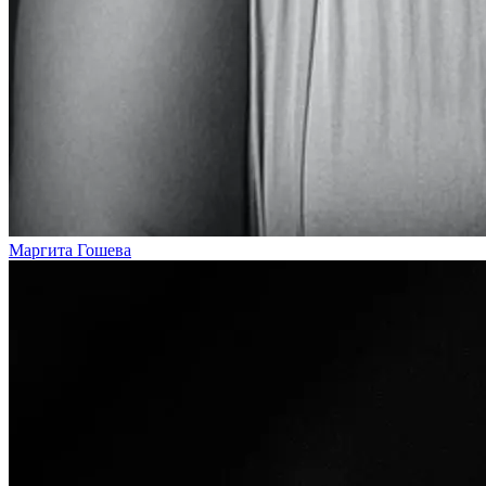
Маргита Гошева