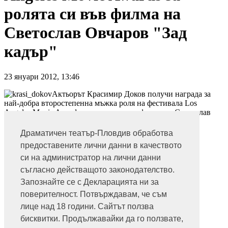
ролята си във филма на
Светослав Овчаров "Зад
кадър"
23
януари
2012
,
13:46
Актьорът Красимир Доков получи награда за
най-добра второстепенна мъжка роля на фестивала Los
Angeles Movie Awards за ролята си във филма на Светослав
Овчаров "Зад кадър" ! Честито, Краси!
Драматичен театър-Пловдив обработва
предоставените лични данни в качеството
си на администратор на лични данни
съгласно действащото законодателство.
Запознайте се с Декларацията ни за
поверителност. Потвърждавам, че съм
лице над 18 години. Сайтът ползва
бисквитки. Продължавайки да го ползвате,