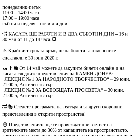
понеделник-петък
11:00 – 14:00 часа
17:00 – 19:00 часа
събота и неделя – почивни дни
💥 КАСАТА ЩЕ РАБОТИ И В ДВА СЪБОТНИ ДНИ – 16 и
30 май от 11 до 14 часа!💥
⚠️ Крайният срок за връщане на билети за отменените
спектакли е 30 юни 2020 г.
🎫 👨‍🏫 От 14 май можете да закупите билети онлайн и на
каса за следните представления на КАМЕН ДОНЕВ:
„ЛЕКЦИЯ № 1 ЗА НАРОДНОТО ТВОРЧЕСТВО“ – 29 юни,
21:00 ч, Античен театър
„ЛЕКЦИЯ № 2 ЗА ВСЕОБЩАТА ПРОСВЕТА“ – 30 юни,
21:00 ч, Античен театър
🔜🎭 Следете програмата на театъра и за други скорошни
представления в открити пространства!
😷 Представленията ще се провеждат при заетост на
зрителските места до 30% от капацитета на пространството,
както и при спазване на изискването за социална дистанция и