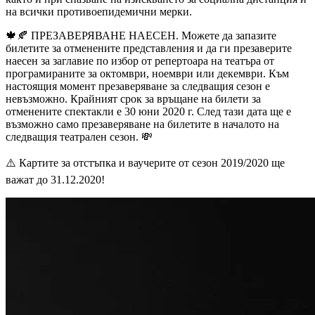
на всички противоепидемични мерки.
🍁🍂 ПРЕЗАВЕРЯВАНЕ НАЕСЕН. Можете да запазите
билетите за отменените представления и да ги презаверите
наесен за заглавие по избор от репертоара на театъра от
програмираните за октомври, ноември или декември. Към
настоящия момент презаверяване за следващия сезон е
невъзможно. Крайният срок за връщане на билети за
отменените спектакли е 30 юни 2020 г. След тази дата ще е
възможно само презаверяване на билетите в началото на
следващия театрален сезон. 💸
⚠️ Картите за отстъпка и ваучерите от сезон 2019/2020 ще
важат до 31.12.2020!