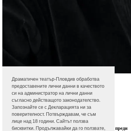
Марин Младенов
Драматичен театър-Пловдив обработва
Информация за билети
предоставените лични данни в качеството
си на администратор на лични данни
032 271 271
съгласно действащото законодателство.
Билетна каса - театър
Запознайте се с Декларацията ни за
ул. "Княз Александър I" 38
поверителност. Потвърждавам, че съм
Пловдив 4000
лице над 18 години. Сайтът ползва
032 271 271
Получавайте новини и специални оферти от театъра преди
бисквитки. Продължавайки да го ползвате,