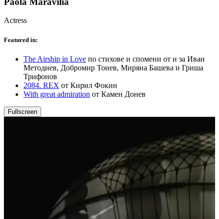
Paola Maravilia
Actress
Featured in:
The Airship in Love
по стихове и спомени от и за Иван
Методиев, Добромир Тонев, Миряна Башева и Гриша
Трифонов
2084. REX
от Кирил Фокин
With great admiration
от Камен Донев
Fullscreen