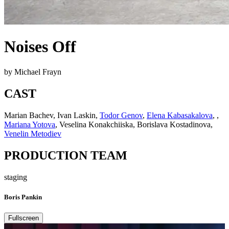
Noises Off
by Michael Frayn
CAST
Marian Bachev, Ivan Laskin
,
Todor Genov
,
Elena Kabasakalova
,
,
Mariana Yotova
,
Veselina Konakchiiska, Borislava Kostadinova
,
Venelin Metodiev
PRODUCTION TEAM
staging
Boris Pankin
Fullscreen