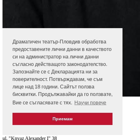
Драматичен театър-Пловдив обработва
предоставените лични данни в качеството
си на администратор на лични данни
съгласно действащото законодателство.
Запознайте се с Декларацията ни за
поверителност. Потвърждавам, че съм
лице над 18 години. Сайтът ползва
бисквитки. Продължавайки да го ползвате,
Aleksey Kozhuharov
Вие се съгласявате с тях.
Научи повече
Ticket Sales
+359 32 271 271
Приемам
Ticket Office - Theatre
ul. "Knyaz Alexander I" 38