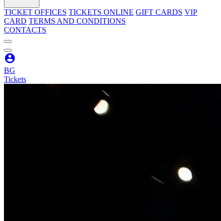
TICKET OFFICES
TICKETS ONLINE
GIFT CARDS
VIP
CARD
TERMS AND CONDITIONS
CONTACTS
BG
Tickets